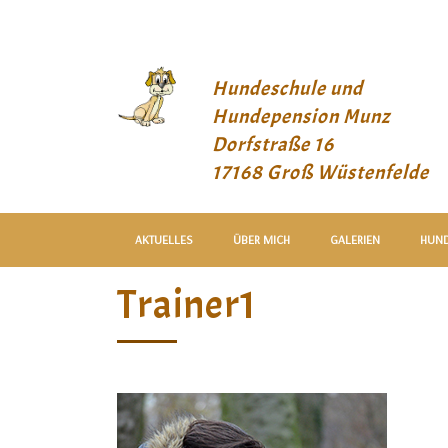
info@hundeschule-pension-munz.de
Hundeschule und
Hundepension Munz
Dorfstraße 16
17168 Groß Wüstenfelde
AKTUELLES
ÜBER MICH
GALERIEN
HUN
Trainer1