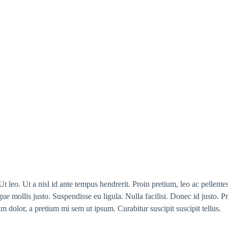
Ut leo. Ut a nisl id ante tempus hendrerit. Proin pretium, leo ac pellent
gue mollis justo. Suspendisse eu ligula. Nulla facilisi. Donec id justo. P
ssim dolor, a pretium mi sem ut ipsum. Curabitur suscipit suscipit tellus.