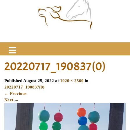
20220717_190837(0)
Published
August 25, 2022
at
1920 × 2560
in
20220717_190837(0)
←
Previous
Next
→