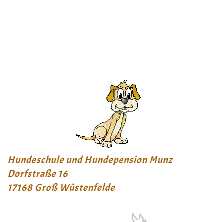
info@hundeschule-pension-munz.de
0162 / 8548606
Hundeschule und Hundepension Munz
Dorfstraße 16
17168 Groß Wüstenfelde